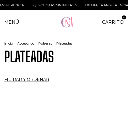
ERENCIA
3 y 6 CUOTAS SIN INTERÉS
15% OFF TRANSFERENCIA
3
0
MENÚ
CARRITO
Inicio
|
Accesorios
|
Pulseras
|
Plateadas
PLATEADAS
FILTRAR Y ORDENAR