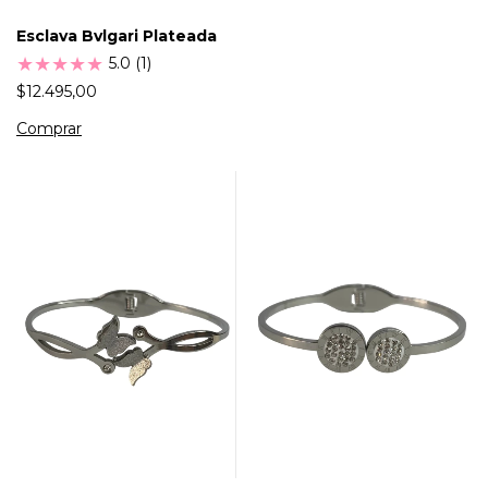
Esclava Bvlgari Plateada
★
★
★
★
★
5.0 (1)
$12.495,00