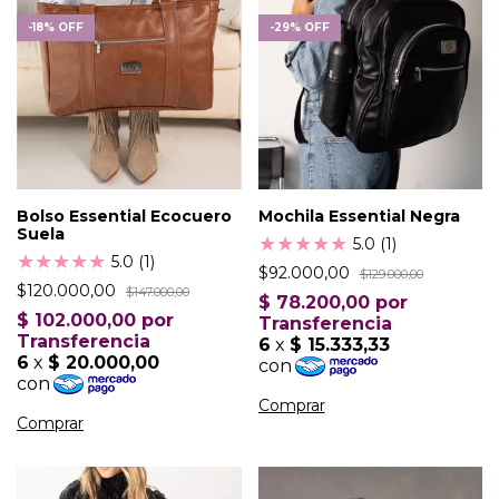
-
18
%
OFF
-
29
%
OFF
Bolso Essential Ecocuero
Mochila Essential Negra
Suela
★
★
★
★
★
5.0 (1)
★
★
★
★
★
5.0 (1)
$92.000,00
$129.000,00
$120.000,00
$147.000,00