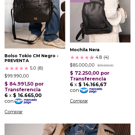
Mochila Nera
Bolso Tokio CM Negro -
★
★
★
★
★
★
4.8 (4)
PREVENTA
$85.000,00
$95.600,00
★
★
★
★
★
5.0 (8)
$99.990,00
Comprar