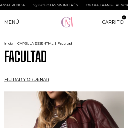
CIA
3 y 6 CUOTAS SIN INTERÉS
15% OFF TRANSFERENCIA
3 y 6
0
MENÚ
CARRITO
Inicio
|
CÁPSULA ESSENTIAL
|
Facultad
FACULTAD
FILTRAR Y ORDENAR