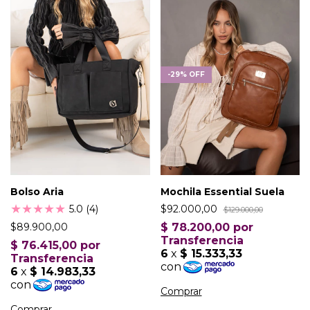
-
29
%
OFF
Bolso Aria
Mochila Essential Suela
★
★
★
★
★
5.0 (4)
$92.000,00
$129.000,00
$89.900,00
Comprar