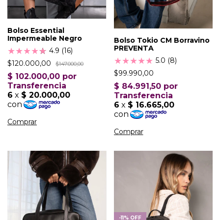
Bolso Essential
Impermeable Negro
Bolso Tokio CM Borravino
PREVENTA
★
★
★
★
★
★
4.9 (16)
★
★
★
★
★
5.0 (8)
$120.000,00
$147.000,00
$99.990,00
-
11
%
OFF