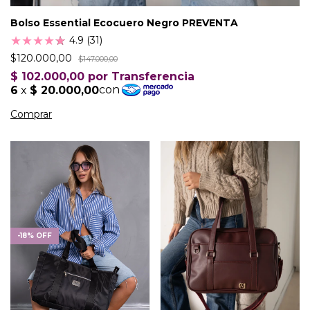
Bolso Essential Ecocuero Negro PREVENTA
★
★
★
★
★
★
4.9 (31)
$120.000,00
$147.000,00
-
18
%
OFF