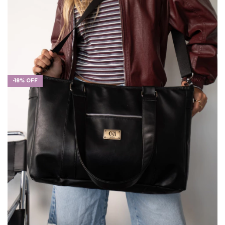
-
18
%
OFF