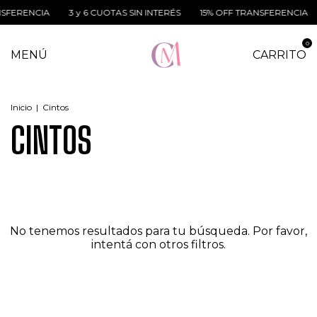
NSFERENCIA
3 y 6 CUOTAS SIN INTERÉS
15% OFF TRANSFERENCIA
0
MENÚ
CARRITO
Inicio
|
Cintos
CINTOS
No tenemos resultados para tu búsqueda. Por favor,
intentá con otros filtros.