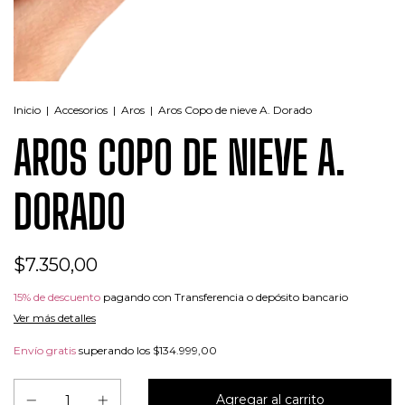
Inicio
|
Accesorios
|
Aros
|
Aros Copo de nieve A. Dorado
AROS COPO DE NIEVE A.
DORADO
$7.350,00
15% de descuento
pagando con Transferencia o depósito bancario
Ver más detalles
Envío gratis
superando los
$134.999,00